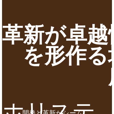
革新が卓越
を形作る
ホリステ
開発と革新がシーム