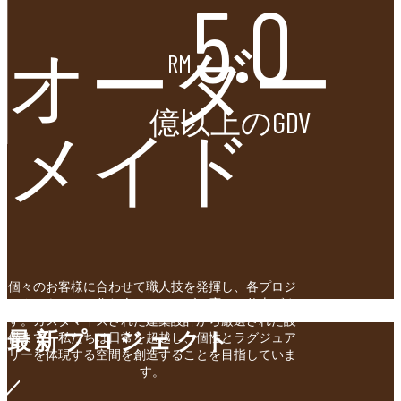
5.0
オーダー
RM
億以上のGDV
メイド
個々のお客様に合わせて職人技を発揮し、各プロジ
ェクトをそこに住む人々のニーズに応じて仕上げま
す。カスタマイズされた建築設計から厳選された設
最新プロジェクト
備まで、私たちは日常を超越し、個性とラグジュア
リーを体現する空間を創造することを目指していま
す。