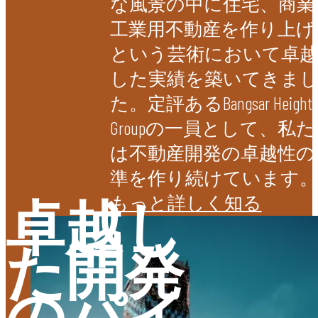
な風景の中に住宅、商業
工業用不動産を作り上げ
という芸術において卓越
した実績を築いてきま
た。定評あるBangsar Height
Groupの一員として、私
は不動産開発の卓越性の
準を作り続けています。
卓越し
もっと詳しく知る
た開発
オーダー
のパイ