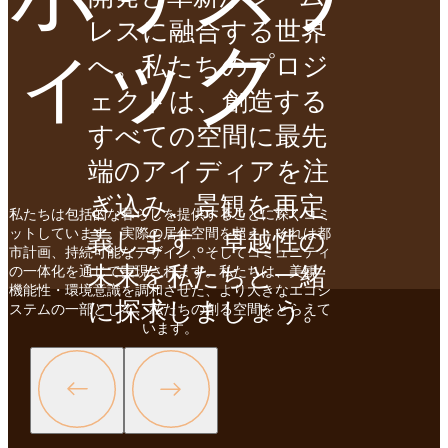
ィック
レスに融合する世界
へ。私たちのプロジ
ェクトは、創造する
すべての空間に最先
端のアイディアを注
ぎ込み、景観を再定
私たちは包括的な暮らしを提供することに深くコミ
義します。卓越性の
ットしています。実際の居住空間を超え、それは都
市計画、持続可能なデザイン、そしてコミュニティ
未来を私たちと一緒
の一体化を通じて実現されます。私たちは、美観・
機能性・環境意識を調和させた、より大きなエコシ
に探求しましょう。
ステムの一部として、私たちの創る空間をとらえて
います。