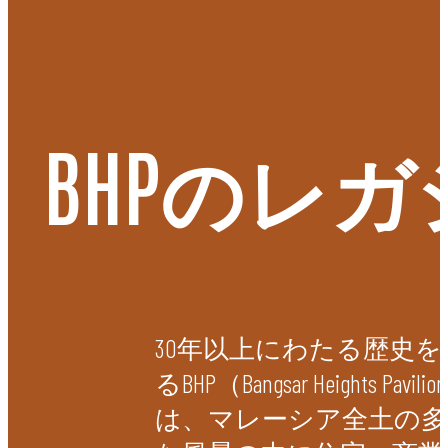
情熱
BHPのレガ
常に情熱的であること、これが私たちの信条の核心
です。私たちは、従来の枠組みを超えることを努め
ています。画期的なコンセプトから細部にわたる実
行まで、私たちは徹底して感情を呼び起こす空間作
りを行っています。私たちが手掛けるすべてのプロ
ジェクトで、そのビジョンを明確に表現していま
す。
30年以上にわたる歴史を
るBHP（Bangsar Heights Pavili
は、マレーシア全土の多