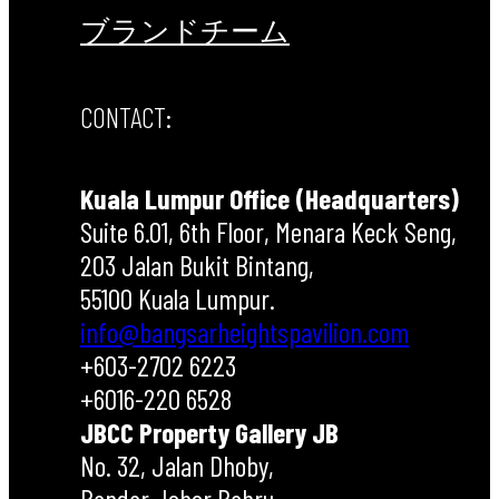
ブランド
チーム
CONTACT:
Kuala Lumpur Office (Headquarters)
Suite 6.01, 6th Floor, Menara Keck Seng,
203 Jalan Bukit Bintang,
55100 Kuala Lumpur.
info@bangsarheightspavilion.com
+603-2702 6223
+6016-220 6528
JBCC Property Gallery JB
No. 32, Jalan Dhoby,
Bandar Johor Bahru,