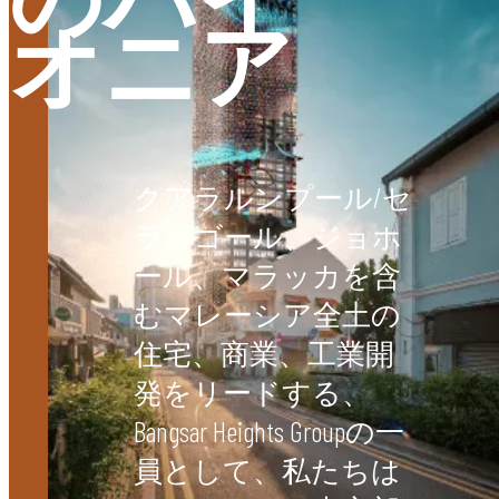
メイド
オニア
クアラルンプール/セ
個々のお客様に合わせて職人技を発揮し、各プロジ
ランゴール、ジョホ
ェクトをそこに住む人々のニーズに応じて仕上げま
す。カスタマイズされた建築設計から厳選された設
ール、マラッカを含
備まで、私たちは日常を超越し、個性とラグジュア
リーを体現する空間を創造することを目指していま
むマレーシア全土の
す。
住宅、商業、工業開
発をリードする、
Bangsar Heights Groupの一
員として、私たちは